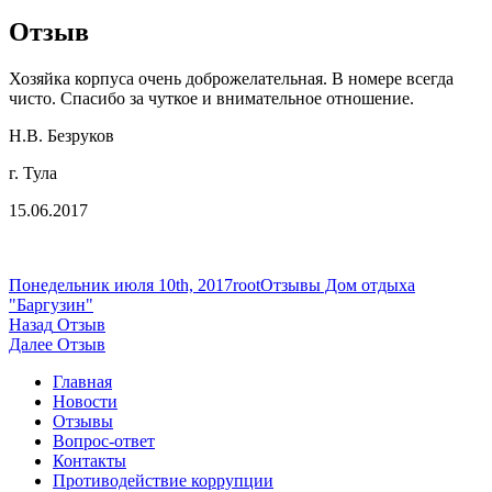
Отзыв
Хозяйка корпуса очень доброжелательная. В номере всегда
чисто. Спасибо за чуткое и внимательное отношение.
Н.В. Безруков
г. Тула
15.06.2017
Опубликовано
Автор
Рубрики
Понедельник июля 10th, 2017
root
Отзывы Дом отдыха
"Баргузин"
Навигация
Предыдущая
Назад
Отзыв
запись:
Следующая
Далее
Отзыв
по
запись:
Главная
записям
Новости
Отзывы
Вопрос-ответ
Контакты
Противодействие коррупции