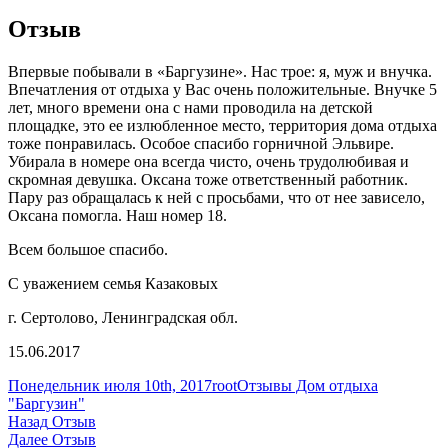
Отзыв
Впервые побывали в «Баргузине». Нас трое: я, муж и внучка.
Впечатления от отдыха у Вас очень положительные. Внучке 5
лет, много времени она с нами проводила на детской
площадке, это ее излюбленное место, территория дома отдыха
тоже понравилась. Особое спасибо горничной Эльвире.
Убирала в номере она всегда чисто, очень трудолюбивая и
скромная девушка. Оксана тоже ответственный работник.
Пару раз обращалась к ней с просьбами, что от нее зависело,
Оксана помогла. Наш номер 18.
Всем большое спасибо.
С уважением семья Казаковых
г. Сертолово, Ленинградская обл.
15.06.2017
Опубликовано
Автор
Рубрики
Понедельник июля 10th, 2017
root
Отзывы Дом отдыха
"Баргузин"
Навигация
Предыдущая
Назад
Отзыв
запись:
Следующая
Далее
Отзыв