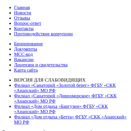
по
запись:
Главная
записям
Новости
Отзывы
Вопрос-ответ
Контакты
Противодействие коррупции
Бронирование
Документы
МСС-код
Вакансии
Лицензии и свидетельства
Карта сайта
ВЕРСИЯ ДЛЯ СЛАБОВИДЯЩИХ
Филиал «Санаторий «Золотой берег» ФГБУ «СКК
«Анапский» МО РФ
Филиал «Санаторий «Дивноморское» ФГБУ «СКК
«Анапский» МО РФ
Филиал «Дом отдыха «Баргузин» ФГБУ «СКК
«Анапский» МО РФ
Филиал «Дом отдыха «Бетта» ФГБУ «СКК «Анапский»
МО РФ