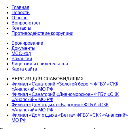
по
запись:
Главная
записям
Новости
Отзывы
Вопрос-ответ
Контакты
Противодействие коррупции
Бронирование
Документы
МСС-код
Вакансии
Лицензии и свидетельства
Карта сайта
ВЕРСИЯ ДЛЯ СЛАБОВИДЯЩИХ
Филиал «Санаторий «Золотой берег» ФГБУ «СКК
«Анапский» МО РФ
Филиал «Санаторий «Дивноморское» ФГБУ «СКК
«Анапский» МО РФ
Филиал «Дом отдыха «Баргузин» ФГБУ «СКК
«Анапский» МО РФ
Филиал «Дом отдыха «Бетта» ФГБУ «СКК «Анапский»
МО РФ