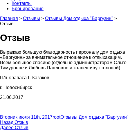
Контакты
Бронирование
Главная
>
Отзывы
>
Отзывы Дом отдыха "Баргузин"
>
Отзыв
Отзыв
Выражаю большую благодарность персоналу дом отдыха
«Баргузин» за внимательное отношение к отдыхающим.
Всем большое спасибо (отдельно администраторам Ольге
Тимуровне и Любовь Павловне и коллективу столовой).
П/п-к запаса Г. Казаков
г. Новосибирск
21.06.2017
Опубликовано
Автор
Рубрики
Вторник июля 11th, 2017
root
Отзывы Дом отдыха "Баргузин"
Навигация
Предыдущая
Назад
Отзыв
запись:
Следующая
Далее
Отзыв