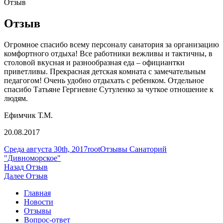
Отзыв
Отзыв
Огромное спасибо всему персоналу санатория за организацию
комфортного отдыха! Все работники вежливы и тактичны, в
столовой вкусная и разнообразная еда – официантки
приветливы. Прекрасная детская комната с замечательным
педагогом! Очень удобно отдыхать с ребенком. Отдельное
спасибо Татьяне Гергиевне Сутуленко за чуткое отношение к
людям.
Ефимчик Т.М.
20.08.2017
Опубликовано
Автор
Рубрики
Среда августа 30th, 2017
root
Отзывы Санаторий
"Дивноморское"
Навигация
Предыдущая
Назад
Отзыв
запись:
Следующая
Далее
Отзыв
по
запись:
Главная
записям
Новости
Отзывы
Вопрос-ответ