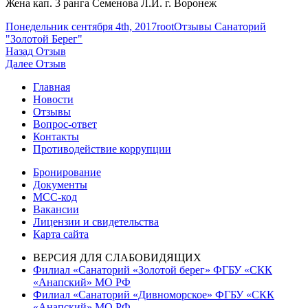
Жена кап. 3 ранга Семенова Л.И. г. Воронеж
Опубликовано
Автор
Рубрики
Понедельник сентября 4th, 2017
root
Отзывы Санаторий
"Золотой Берег"
Навигация
Предыдущая
Назад
Отзыв
запись:
Следующая
Далее
Отзыв
по
запись:
Главная
записям
Новости
Отзывы
Вопрос-ответ
Контакты
Противодействие коррупции
Бронирование
Документы
МСС-код
Вакансии
Лицензии и свидетельства
Карта сайта
ВЕРСИЯ ДЛЯ СЛАБОВИДЯЩИХ
Филиал «Санаторий «Золотой берег» ФГБУ «СКК
«Анапский» МО РФ
Филиал «Санаторий «Дивноморское» ФГБУ «СКК
«Анапский» МО РФ