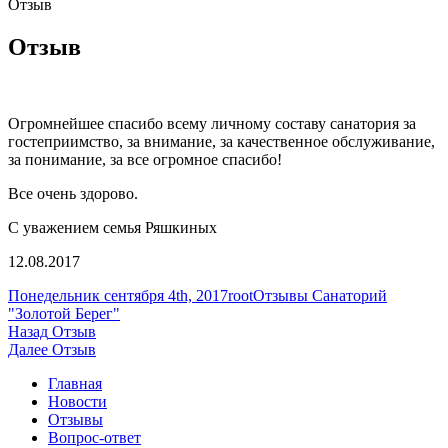
Отзыв
Отзыв
Огромнейшее спасибо всему личному составу санатория за
гостеприимство, за внимание, за качественное обслуживание,
за понимание, за все огромное спасибо!
Все очень здорово.
С уважением семья Ряшкиных
12.08.2017
Опубликовано
Автор
Рубрики
Понедельник сентября 4th, 2017
root
Отзывы Санаторий
"Золотой Берег"
Навигация
Предыдущая
Назад
Отзыв
запись:
Следующая
Далее
Отзыв
по
запись:
Главная
записям
Новости
Отзывы
Вопрос-ответ