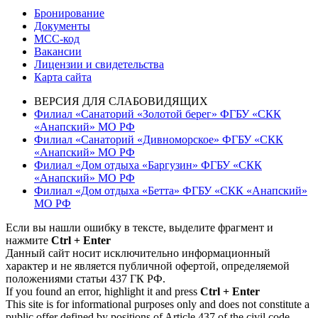
Бронирование
Документы
МСС-код
Вакансии
Лицензии и свидетельства
Карта сайта
ВЕРСИЯ ДЛЯ СЛАБОВИДЯЩИХ
Филиал «Санаторий «Золотой берег» ФГБУ «СКК
«Анапский» МО РФ
Филиал «Санаторий «Дивноморское» ФГБУ «СКК
«Анапский» МО РФ
Филиал «Дом отдыха «Баргузин» ФГБУ «СКК
«Анапский» МО РФ
Филиал «Дом отдыха «Бетта» ФГБУ «СКК «Анапский»
МО РФ
Если вы нашли ошибку в тексте, выделите фрагмент и
нажмите
Ctrl + Enter
Данный сайт носит исключительно информационный
характер и не является публичной офертой, определяемой
положениями статьи 437 ГК РФ.
If you found an error, highlight it and press
Ctrl + Enter
This site is for informational purposes only and does not constitute a
public offer defined by positions of Article 437 of the civil code.