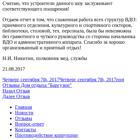
Считаю, что устроители данного шоу заслуживают
соответствующего поощрения!
Отдаем отчет в том, что слаженная работа всех структур ВДО:
приемного отделения, культурного и спортивного секторов,
библиотеки, столовой, тех. персонала, была бы невозможна
без грамотного и чуткого руководства со стороны начальника
ВДО и административного аппарата. Спасибо за хорошо
организованный и приятный отдых!
Н.И. Никитин, полковник мед. службы
21.08.2017
Опубликовано
Автор
Рубрик
Четверг сентября 7th, 2017
Четверг сентября 7th, 2017
root
Отзывы Дом отдыха "Баргузин"
Навигация
Предыдущая
Назад
Отзыв
запись:
Следующая
Далее
Отзыв
по
запись:
Главная
записям
Новости
Отзывы
Вопрос-ответ
Контакты
Противодействие коррупции