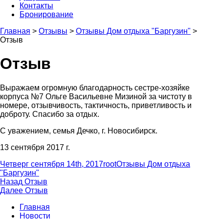
Контакты
Бронирование
Главная
>
Отзывы
>
Отзывы Дом отдыха "Баргузин"
>
Отзыв
Отзыв
Выражаем огромную благодарность сестре-хозяйке
корпуса №7 Ольге Васильевне Мизиной за чистоту в
номере, отзывчивость, тактичность, приветливость и
доброту. Спасибо за отдых.
С уважением, семья Дечко, г. Новосибирск.
13 сентября 2017 г.
Опубликовано
Автор
Рубрики
Четверг сентября 14th, 2017
root
Отзывы Дом отдыха
"Баргузин"
Навигация
Предыдущая
Назад
Отзыв
запись:
Следующая
Далее
Отзыв
по
запись:
Главная
записям
Новости