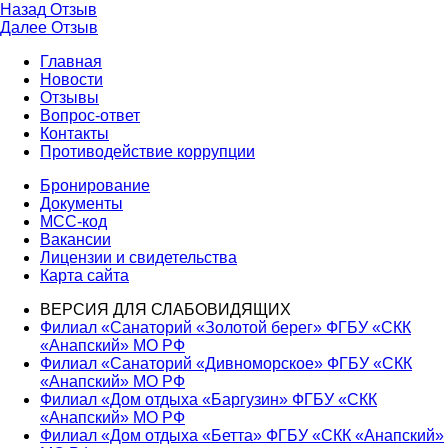
Навигация
Предыдущая
Назад
Отзыв
запись:
Следующая
Далее
Отзыв
по
запись:
Главная
записям
Новости
Отзывы
Вопрос-ответ
Контакты
Противодействие коррупции
Бронирование
Документы
МСС-код
Вакансии
Лицензии и свидетельства
Карта сайта
ВЕРСИЯ ДЛЯ СЛАБОВИДЯЩИХ
Филиал «Санаторий «Золотой берег» ФГБУ «СКК
«Анапский» МО РФ
Филиал «Санаторий «Дивноморское» ФГБУ «СКК
«Анапский» МО РФ
Филиал «Дом отдыха «Баргузин» ФГБУ «СКК
«Анапский» МО РФ
Филиал «Дом отдыха «Бетта» ФГБУ «СКК «Анапский»