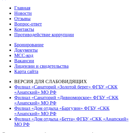
по
запись:
Главная
записям
Новости
Отзывы
Вопрос-ответ
Контакты
Противодействие коррупции
Бронирование
Документы
МСС-код
Вакансии
Лицензии и свидетельства
Карта сайта
ВЕРСИЯ ДЛЯ СЛАБОВИДЯЩИХ
Филиал «Санаторий «Золотой берег» ФГБУ «СКК
«Анапский» МО РФ
Филиал «Санаторий «Дивноморское» ФГБУ «СКК
«Анапский» МО РФ
Филиал «Дом отдыха «Баргузин» ФГБУ «СКК
«Анапский» МО РФ
Филиал «Дом отдыха «Бетта» ФГБУ «СКК «Анапский»
МО РФ