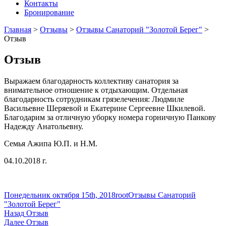
Контакты
Бронирование
Главная
>
Отзывы
>
Отзывы Санаторий "Золотой Берег"
>
Отзыв
Отзыв
Выражаем благодарность коллективу санатория за
внимательное отношение к отдыхающим. Отдельная
благодарность сотрудникам грязелечения: Людмиле
Васильевне Шеряевой и Екатерине Сергеевне Шкилевой.
Благодарим за отличную уборку номера горничную Панкову
Надежду Анатольевну.
Семья Ажипа Ю.П. и Н.М.
04.10.2018 г.
Опубликовано
Автор
Рубрики
Понедельник октября 15th, 2018
root
Отзывы Санаторий
"Золотой Берег"
Навигация
Предыдущая
Назад
Отзыв
запись:
Следующая
Далее
Отзыв