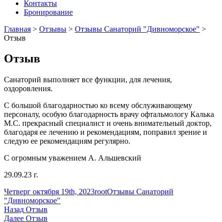
Контакты
Бронирование
Главная
>
Отзывы
>
Отзывы Санаторий "Дивноморское"
>
Отзыв
Отзыв
Санаторий выполняет все функции, для лечения,
оздоровления.
С большой благодарностью ко всему обслуживающему
персоналу, особую благодарность врачу офтальмологу Калька
М.С. прекрасный специалист и очень внимательный доктор,
благодаря ее лечению и рекомендациям, поправил зрение и
следую ее рекомендациям регулярно.
С огромным уважением А. Альшевский
29.09.23 г.
Опубликовано
Автор
Рубрики
Четверг октября 19th, 2023
root
Отзывы Санаторий
"Дивноморское"
Навигация
Предыдущая
Назад
Отзыв
запись:
Следующая
Далее
Отзыв