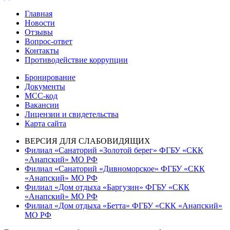
по
запись:
Главная
записям
Новости
Отзывы
Вопрос-ответ
Контакты
Противодействие коррупции
Бронирование
Документы
МСС-код
Вакансии
Лицензии и свидетельства
Карта сайта
ВЕРСИЯ ДЛЯ СЛАБОВИДЯЩИХ
Филиал «Санаторий «Золотой берег» ФГБУ «СКК
«Анапский» МО РФ
Филиал «Санаторий «Дивноморское» ФГБУ «СКК
«Анапский» МО РФ
Филиал «Дом отдыха «Баргузин» ФГБУ «СКК
«Анапский» МО РФ
Филиал «Дом отдыха «Бетта» ФГБУ «СКК «Анапский»
МО РФ