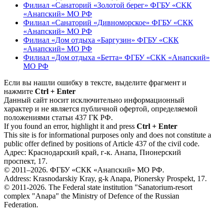
Филиал «Санаторий «Золотой берег» ФГБУ «СКК
«Анапский» МО РФ
Филиал «Санаторий «Дивноморское» ФГБУ «СКК
«Анапский» МО РФ
Филиал «Дом отдыха «Баргузин» ФГБУ «СКК
«Анапский» МО РФ
Филиал «Дом отдыха «Бетта» ФГБУ «СКК «Анапский»
МО РФ
Если вы нашли ошибку в тексте, выделите фрагмент и
нажмите
Ctrl + Enter
Данный сайт носит исключительно информационный
характер и не является публичной офертой, определяемой
положениями статьи 437 ГК РФ.
If you found an error, highlight it and press
Ctrl + Enter
This site is for informational purposes only and does not constitute a
public offer defined by positions of Article 437 of the civil code.
Адрес: Краснодарский край, г-к. Анапа, Пионерский
проспект, 17.
© 2011–2026. ФГБУ «СКК «Анапский» МО РФ.
Address: Krasnodarskiy Kray, g-k Anapa, Pionersky Prospekt, 17.
© 2011-2026. The Federal state institution "Sanatorium-resort
complex "Anapa" the Ministry of Defence of the Russian
Federation.