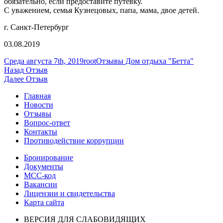
обязательно, если предоставите путевку.
С уважением, семья Кузнецовых, папа, мама, двое детей.
г. Санкт-Петербург
03.08.2019
Опубликовано
Автор
Рубрики
Среда августа 7th, 2019
root
Отзывы Дом отдыха "Бетта"
Навигация
Предыдущая
Назад
Отзыв
запись:
Следующая
Далее
Отзыв
по
запись:
Главная
записям
Новости
Отзывы
Вопрос-ответ
Контакты
Противодействие коррупции
Бронирование
Документы
МСС-код
Вакансии
Лицензии и свидетельства
Карта сайта
ВЕРСИЯ ДЛЯ СЛАБОВИДЯЩИХ