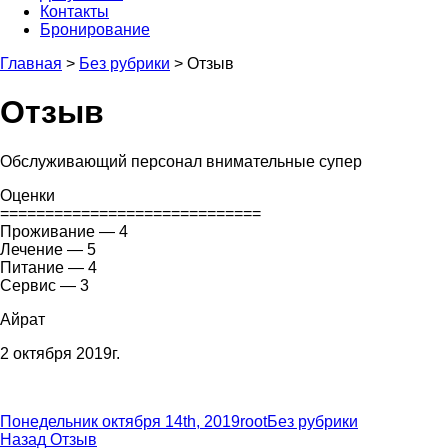
Контакты
Бронирование
Главная
>
Без рубрики
>
Отзыв
Отзыв
Обслуживающий персонал внимательные супер
Оценки
=============================
Проживание — 4
Лечение — 5
Питание — 4
Сервис — 3
Айрат
2 октября 2019г.
Опубликовано
Автор
Рубрики
Понедельник октября 14th, 2019
root
Без рубрики
Навигация
Предыдущая
Назад
Отзыв