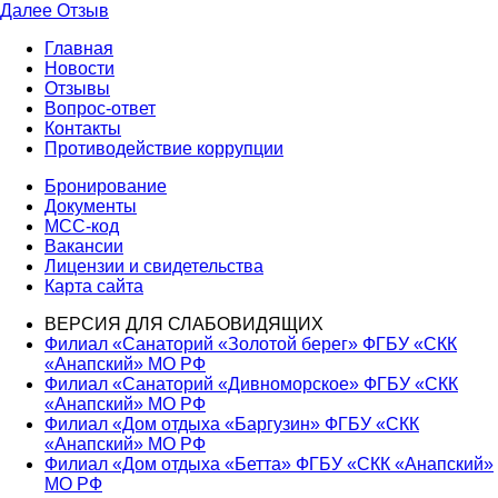
запись:
Следующая
Далее
Отзыв
по
запись:
Главная
записям
Новости
Отзывы
Вопрос-ответ
Контакты
Противодействие коррупции
Бронирование
Документы
МСС-код
Вакансии
Лицензии и свидетельства
Карта сайта
ВЕРСИЯ ДЛЯ СЛАБОВИДЯЩИХ
Филиал «Санаторий «Золотой берег» ФГБУ «СКК
«Анапский» МО РФ
Филиал «Санаторий «Дивноморское» ФГБУ «СКК
«Анапский» МО РФ
Филиал «Дом отдыха «Баргузин» ФГБУ «СКК
«Анапский» МО РФ
Филиал «Дом отдыха «Бетта» ФГБУ «СКК «Анапский»
МО РФ