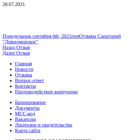
28.07.2021
Опубликовано
Автор
Рубрики
Понедельник сентября 6th, 2021
root
Отзывы Санаторий
"Дивноморское"
Навигация
Предыдущая
Назад
Отзыв
запись:
Следующая
Далее
Отзыв
по
запись:
Главная
записям
Новости
Отзывы
Вопрос-ответ
Контакты
Противодействие коррупции
Бронирование
Документы
МСС-код
Вакансии
Лицензии и свидетельства
Карта сайта