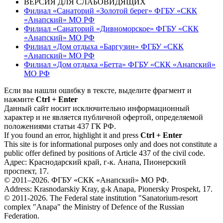
ВЕРСИЯ ДЛЯ СЛАБОВИДЯЩИХ
Филиал «Санаторий «Золотой берег» ФГБУ «СКК
«Анапский» МО РФ
Филиал «Санаторий «Дивноморское» ФГБУ «СКК
«Анапский» МО РФ
Филиал «Дом отдыха «Баргузин» ФГБУ «СКК
«Анапский» МО РФ
Филиал «Дом отдыха «Бетта» ФГБУ «СКК «Анапский»
МО РФ
Если вы нашли ошибку в тексте, выделите фрагмент и
нажмите
Ctrl + Enter
Данный сайт носит исключительно информационный
характер и не является публичной офертой, определяемой
положениями статьи 437 ГК РФ.
If you found an error, highlight it and press
Ctrl + Enter
This site is for informational purposes only and does not constitute a
public offer defined by positions of Article 437 of the civil code.
Адрес: Краснодарский край, г-к. Анапа, Пионерский
проспект, 17.
© 2011–2026. ФГБУ «СКК «Анапский» МО РФ.
Address: Krasnodarskiy Kray, g-k Anapa, Pionersky Prospekt, 17.
© 2011-2026. The Federal state institution "Sanatorium-resort
complex "Anapa" the Ministry of Defence of the Russian
Federation.