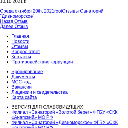
10.10.2021 г.
Опубликовано
Автор
Рубрики
Среда октября 20th, 2021
root
Отзывы Санаторий
"Дивноморское"
Навигация
Предыдущая
Назад
Отзыв
запись:
Следующая
Далее
Отзыв
по
запись:
Главная
записям
Новости
Отзывы
Вопрос-ответ
Контакты
Противодействие коррупции
Бронирование
Документы
МСС-код
Вакансии
Лицензии и свидетельства
Карта сайта
ВЕРСИЯ ДЛЯ СЛАБОВИДЯЩИХ
Филиал «Санаторий «Золотой берег» ФГБУ «СКК
«Анапский» МО РФ
Филиал «Санаторий «Дивноморское» ФГБУ «СКК
«Анапский» МО РФ