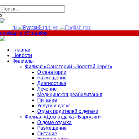
Найти:
x
ru
en
сообщить об ошибке
Главная
Новости
Филиалы
Филиал «Санаторий «Золотой берег»
О санатории
Размещение
Диагностика
Лечение
Медицинская реабилитация
Питание
Услуги и досуг
Отдых родителей с детьми
Филиал «Дом отдыха «Баргузин»
О доме отдыха
Размещение
Питание