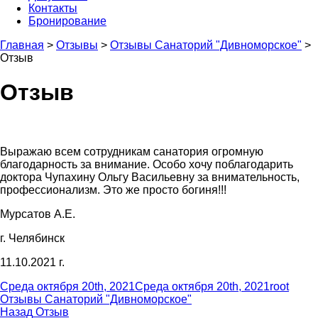
Контакты
Бронирование
Главная
>
Отзывы
>
Отзывы Санаторий "Дивноморское"
>
Отзыв
Отзыв
Выражаю всем сотрудникам санатория огромную
благодарность за внимание. Особо хочу поблагодарить
доктора Чупахину Ольгу Васильевну за внимательность,
профессионализм. Это же просто богиня!!!
Мурсатов А.Е.
г. Челябинск
11.10.2021 г.
Опубликовано
Автор
Рубр
Среда октября 20th, 2021
Среда октября 20th, 2021
root
Отзывы Санаторий "Дивноморское"
Навигация
Предыдущая
Назад
Отзыв