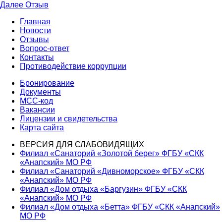
запись:
Следующая
Далее
Отзыв
по
запись:
Главная
записям
Новости
Отзывы
Вопрос-ответ
Контакты
Противодействие коррупции
Бронирование
Документы
МСС-код
Вакансии
Лицензии и свидетельства
Карта сайта
ВЕРСИЯ ДЛЯ СЛАБОВИДЯЩИХ
Филиал «Санаторий «Золотой берег» ФГБУ «СКК
«Анапский» МО РФ
Филиал «Санаторий «Дивноморское» ФГБУ «СКК
«Анапский» МО РФ
Филиал «Дом отдыха «Баргузин» ФГБУ «СКК
«Анапский» МО РФ
Филиал «Дом отдыха «Бетта» ФГБУ «СКК «Анапский»
МО РФ