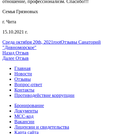
отношение, профессионализм. Спасибо!!!
Семья Грязновых
г. Чита
15.10.2021 г.
Опубликовано
Автор
Рубрики
Среда октября 20th, 2021
root
Отзывы Санаторий
"Дивноморское"
Навигация
Предыдущая
Назад
Отзыв
запись:
Следующая
Далее
Отзыв
по
запись:
Главная
записям
Новости
Отзывы
Вопрос-ответ
Контакты
Противодействие коррупции
Бронирование
Документы
МСС-код
Вакансии
Лицензии и свидетельства
Карта сайта