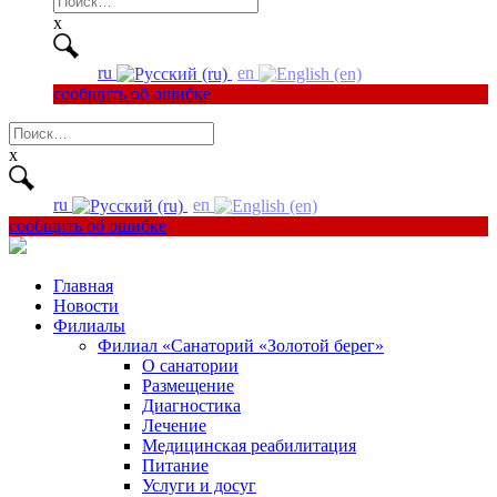
x
ru
en
сообщить об ошибке
Найти:
x
ru
en
сообщить об ошибке
Главная
Новости
Филиалы
Филиал «Санаторий «Золотой берег»
О санатории
Размещение
Диагностика
Лечение
Медицинская реабилитация
Питание
Услуги и досуг