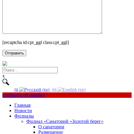
[recaptcha id:cpt_ggl class:cpt_ggl]
Найти:
x
ru
en
сообщить об ошибке
Главная
Новости
Филиалы
Филиал «Санаторий «Золотой берег»
О санатории
Размещение