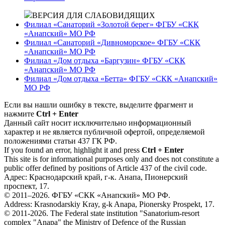
ВЕРСИЯ ДЛЯ СЛАБОВИДЯЩИХ
Филиал «Санаторий «Золотой берег» ФГБУ «СКК
«Анапский» МО РФ
Филиал «Санаторий «Дивноморское» ФГБУ «СКК
«Анапский» МО РФ
Филиал «Дом отдыха «Баргузин» ФГБУ «СКК
«Анапский» МО РФ
Филиал «Дом отдыха «Бетта» ФГБУ «СКК «Анапский»
МО РФ
Если вы нашли ошибку в тексте, выделите фрагмент и
нажмите
Ctrl + Enter
Данный сайт носит исключительно информационный
характер и не является публичной офертой, определяемой
положениями статьи 437 ГК РФ.
If you found an error, highlight it and press
Ctrl + Enter
This site is for informational purposes only and does not constitute a
public offer defined by positions of Article 437 of the civil code.
Адрес: Краснодарский край, г-к. Анапа, Пионерский
проспект, 17.
© 2011–2026. ФГБУ «СКК «Анапский» МО РФ.
Address: Krasnodarskiy Kray, g-k Anapa, Pionersky Prospekt, 17.
© 2011-2026. The Federal state institution "Sanatorium-resort
complex "Anapa" the Ministry of Defence of the Russian