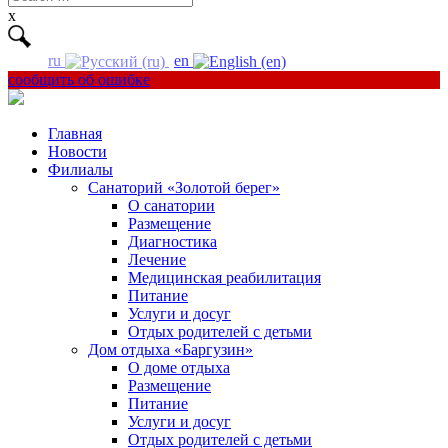
for:
x
ru
en
сообщить об ошибке
Главная
Новости
Филиалы
Санаторий «Золотой берег»
О санатории
Размещение
Диагностика
Лечение
Медицинская реабилитация
Питание
Услуги и досуг
Отдых родителей с детьми
Дом отдыха «Баргузин»
О доме отдыха
Размещение
Питание
Услуги и досуг
Отдых родителей с детьми