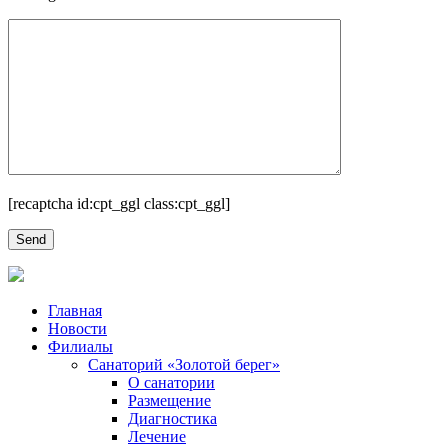
[recaptcha id:cpt_ggl class:cpt_ggl]
Главная
Новости
Филиалы
Санаторий «Золотой берег»
О санатории
Размещение
Диагностика
Лечение