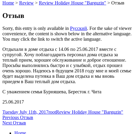
Home
>
Review
>
Review Holiday House "Barguzin"
>
Отзыв
Отзыв
Sorry, this entry is only available in
Русский
. For the sake of viewer
convenience, the content is shown below in the alternative language.
You may click the link to switch the active language.
Отдыхали в доме отдыха с 14.06 по 25.06.2017 вместе с
супругой. Хочу поблагодарить персонал дома отдыха за
теплый прием, хорошее обслуживание и доброе отношение.
Просьбы выполнялись быстро и с улыбкой, отдых прошел
очень хорошо. Надеюсь в будущем 2018 году мне и моей семье
будет выделена путевка в Ваш дом отдыха и мы вновь
приедем в Ваш теплый дом отдыха.
С уважением семья Бурняшева, Бересток г. Чита
25.06.2017
Posted
Author
Categories
Tuesday July 11th, 2017
root
Review Holiday House "Barguzin"
on
Post
Previous
Previous
Отзыв
Next
post:
Next
Отзыв
navigation
post:
Home