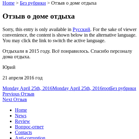
Home
>
Без рубрики
>
Отзыв о доме отдыха
Отзыв о доме отдыха
Sorry, this entry is only available in
Русский
. For the sake of viewer
convenience, the content is shown below in the alternative language.
You may click the link to switch the active language.
Отдыхали в 2015 году. Всё понравилось. Спасибо персоналу
дома отдыха.
Юрий
21 апреля 2016 год
Posted
Author
Categories
Monday April 25th, 2016
Monday April 25th, 2016
root
Без рубрики
on
Post
Previous
Previous
Отзыв
Next
post:
Next
Отзыв
navigation
post:
Home
News
Review
Вопрос-ответ
Contacts
Anti-corruption