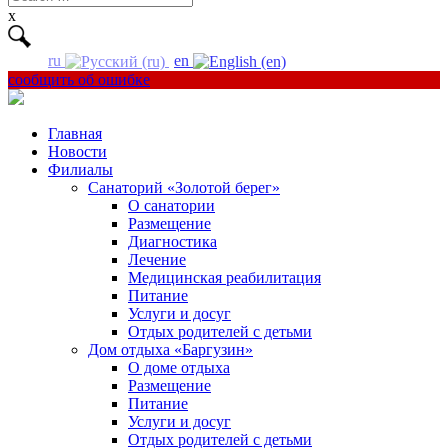
for:
x
ru
en
сообщить об ошибке
Главная
Новости
Филиалы
Санаторий «Золотой берег»
О санатории
Размещение
Диагностика
Лечение
Медицинская реабилитация
Питание
Услуги и досуг
Отдых родителей с детьми
Дом отдыха «Баргузин»
О доме отдыха
Размещение
Питание
Услуги и досуг
Отдых родителей с детьми