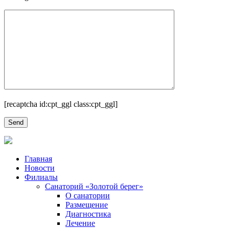
[recaptcha id:cpt_ggl class:cpt_ggl]
Главная
Новости
Филиалы
Санаторий «Золотой берег»
О санатории
Размещение
Диагностика
Лечение