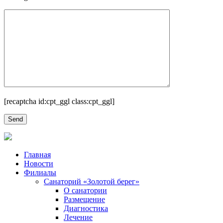
[recaptcha id:cpt_ggl class:cpt_ggl]
Главная
Новости
Филиалы
Санаторий «Золотой берег»
О санатории
Размещение
Диагностика
Лечение