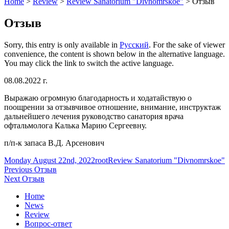
Home
>
Review
>
Review Sanatorium "Divnomrskoe"
>
Отзыв
Отзыв
Sorry, this entry is only available in
Русский
. For the sake of viewer
convenience, the content is shown below in the alternative language.
You may click the link to switch the active language.
08.08.2022 г.
Выражаю огромную благодарность и ходатайствую о
поощрении за отзывчивое отношение, внимание, инструктаж
дальнейшего лечения руководство санатория врача
офтальмолога Калька Марию Сергеевну.
п/п-к запаса В.Д. Арсенович
Posted
Author
Categories
Monday August 22nd, 2022
root
Review Sanatorium "Divnomrskoe"
on
Post
Previous
Previous
Отзыв
Next
post:
Next
Отзыв
navigation
post:
Home
News
Review
Вопрос-ответ