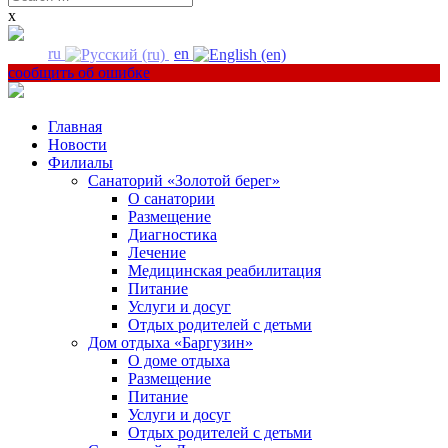
for:
x
ru
en
сообщить об ошибке
Главная
Новости
Филиалы
Санаторий «Золотой берег»
О санатории
Размещение
Диагностика
Лечение
Медицинская реабилитация
Питание
Услуги и досуг
Отдых родителей с детьми
Дом отдыха «Баргузин»
О доме отдыха
Размещение
Питание
Услуги и досуг
Отдых родителей с детьми