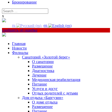
Бронирование
Search
for:
x
ru
en
сообщить об ошибке
Главная
Новости
Филиалы
Санаторий «Золотой берег»
О санатории
Размещение
Диагностика
Лечение
Медицинская реабилитация
Питание
Услуги и досуг
Отдых родителей с детьми
Дом отдыха «Баргузин»
О доме отдыха
Размещение
Питание