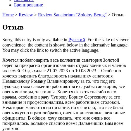
Бронирование
Home
>
Review
>
Review Sanatorium "Zolotoy Bereg"
>
Отзыв
Отзыв
Sorry, this entry is only available in
Русский
. For the sake of viewer
convenience, the content is shown below in the alternative language.
You may click the link to switch the active language.
Хочется поблагодарить весь коллектив санатория Золотой
берег за прекрасно организованный отдых военных и членов
их семей. Отдыхала с 21.07.2023 по 10.08.2023 г. Особенно
хочется выразить благодарность начальнику санатория
Немашкалову Роману Владимировичу за то, что под его
руководством слаженно работают все службы санатория, все
очень вежливы, тактичны. Хочется сказать спасибо всем
врачам, особенно врачу Чупрову Борису Сергеевичу за его
внимание и профессионализм, всем работникам столовой.
Некоторые жалуются на питание, но я считаю, что все было
очень вкусно и разнообразно, очень приветливые, вежливые
официанты. В общем, хочу сказать, что мне очень все
понравилось. Большое спасибо всем! Дальнейших Вам всем
успехов!