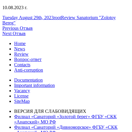
10.08.2023 г.
Posted
Author
Categories
Tuesday August 29th, 2023
root
Review Sanatorium "Zolotoy
on
Bereg"
Post
Previous
Previous
Отзыв
Next
post:
Next
Отзыв
navigation
post:
Home
News
Review
Вопрос-ответ
Contacts
Anti-corruption
Documentation
Important information
Vacancy
License
SiteMap
ВЕРСИЯ ДЛЯ СЛАБОВИДЯЩИХ
Филиал «Санаторий «Золотой берег» ФГБУ «СКК
«Анапский» МО РФ
Филиал «Санаторий «Дивноморское» ФГБУ «СКК