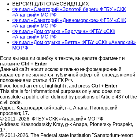
ВЕРСИЯ ДЛЯ СЛАБОВИДЯЩИХ
Филиал «Санаторий «Золотой берег» ФГБУ «СКК
«Анапский» МО РФ
Филиал «Санаторий «Дивноморское» ФГБУ «СКК
«Анапский» МО РФ
Филиал «Дом отдыха «Баргузин» ФГБУ «СКК
«Анапский» МО РФ
Филиал «Дом отдыха «Бетта» ФГБУ «СКК «Анапский»
МО РФ
Если вы нашли ошибку в тексте, выделите фрагмент и
нажмите
Ctrl + Enter
Данный сайт носит исключительно информационный
характер и не является публичной офертой, определяемой
положениями статьи 437 ГК РФ.
If you found an error, highlight it and press
Ctrl + Enter
This site is for informational purposes only and does not
constitute a public offer defined by positions of Article 437 of the
civil code.
Адрес: Краснодарский край, г-к. Анапа, Пионерский
проспект, 17.
© 2011–2026. ФГБУ «СКК «Анапский» МО РФ.
Address: Krasnodarskiy Kray, g-k Anapa, Pionersky Prospekt,
17.
© 2011-2026. The Federal state institution "Sanatorium-resort