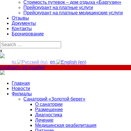
Стоимость путевок – дом отдыха «Баргузин»
Прейскурант на платные услуги
Прейскурант на платные медицинские услуги
Отзывы
Документы
Контакты
Бронирование
Search
for:
x
ru
en
сообщить об ошибке
Главная
Новости
Филиалы
Санаторий «Золотой берег»
О санатории
Размещение
Диагностика
Лечение
Медицинская реабилитация
Питание