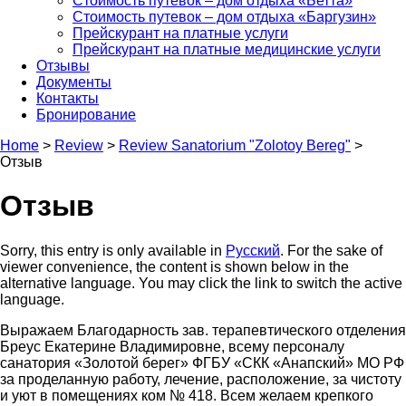
Стоимость путевок – дом отдыха «Бетта»
Стоимость путевок – дом отдыха «Баргузин»
Прейскурант на платные услуги
Прейскурант на платные медицинские услуги
Отзывы
Документы
Контакты
Бронирование
Home
>
Review
>
Review Sanatorium "Zolotoy Bereg"
>
Отзыв
Отзыв
Sorry, this entry is only available in
Русский
. For the sake of
viewer convenience, the content is shown below in the
alternative language. You may click the link to switch the active
language.
Выражаем Благодарность зав. терапевтического отделения
Бреус Екатерине Владимировне, всему персоналу
санатория «Золотой берег» ФГБУ «СКК «Анапский» МО РФ
за проделанную работу, лечение, расположение, за чистоту
и уют в помещениях ком № 418. Всем желаем крепкого