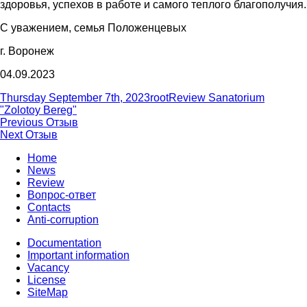
здоровья, успехов в работе и самого теплого благополучия.
С уважением, семья Положенцевых
г. Воронеж
04.09.2023
Posted
Author
Categories
Thursday September 7th, 2023
root
Review Sanatorium
on
"Zolotoy Bereg"
Post
Previous
Previous
Отзыв
Next
post:
Next
Отзыв
navigation
post:
Home
News
Review
Вопрос-ответ
Contacts
Anti-corruption
Documentation
Important information
Vacancy
License
SiteMap