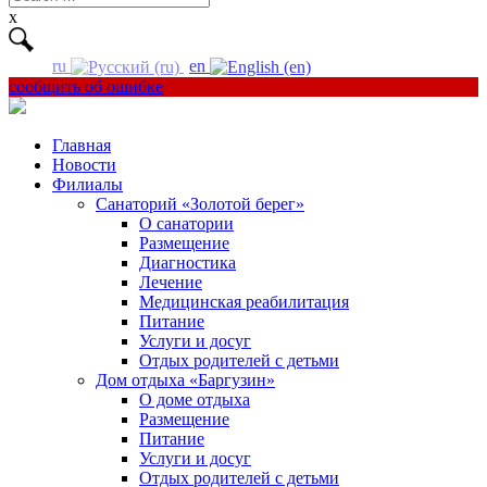
for:
x
ru
en
сообщить об ошибке
Главная
Новости
Филиалы
Санаторий «Золотой берег»
О санатории
Размещение
Диагностика
Лечение
Медицинская реабилитация
Питание
Услуги и досуг
Отдых родителей с детьми
Дом отдыха «Баргузин»
О доме отдыха
Размещение
Питание
Услуги и досуг
Отдых родителей с детьми