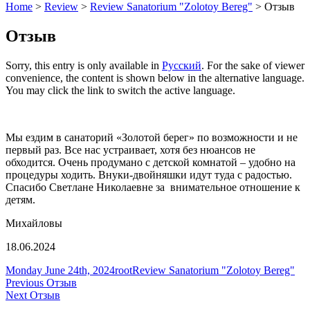
Home
>
Review
>
Review Sanatorium "Zolotoy Bereg"
>
Отзыв
Отзыв
Sorry, this entry is only available in
Русский
. For the sake of viewer
convenience, the content is shown below in the alternative language.
You may click the link to switch the active language.
Мы ездим в санаторий «Золотой берег» по возможности и не
первый раз. Все нас устраивает, хотя без нюансов не
обходится. Очень продумано с детской комнатой – удобно на
процедуры ходить. Внуки-двойняшки идут туда с радостью.
Спасибо Светлане Николаевне за внимательное отношение к
детям.
Михайловы
18.06.2024
Posted
Author
Categories
Monday June 24th, 2024
root
Review Sanatorium "Zolotoy Bereg"
on
Post
Previous
Previous
Отзыв
Next
post:
Next
Отзыв
navigation
post: