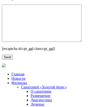
[recaptcha id:cpt_ggl class:cpt_ggl]
Главная
Новости
Филиалы
Санаторий «Золотой берег»
О санатории
Размещение
Диагностика
Лечение