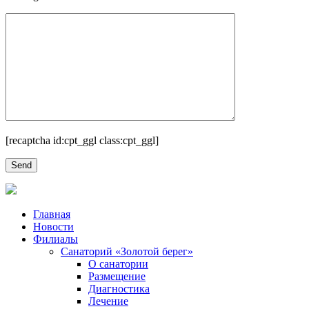
[recaptcha id:cpt_ggl class:cpt_ggl]
Главная
Новости
Филиалы
Санаторий «Золотой берег»
О санатории
Размещение
Диагностика
Лечение