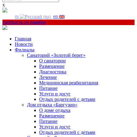
for:
x
ru
en
сообщить об ошибке
Главная
Новости
Филиалы
Санаторий «Золотой берег»
О санатории
Размещение
Диагностика
Лечение
Медицинская реабилитация
Питание
Услуги и досуг
Отдых родителей с детьми
Дом отдыха «Баргузин»
О доме отдыха
Размещение
Питание
Услуги и досуг
Отдых родителей с детьми