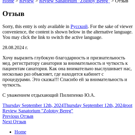
Home
>
Review
>
Review Sanatorium "Zolotoy Bereg"
>
Отзыв
Отзыв
Sorry, this entry is only available in
Русский
. For the sake of viewer
convenience, the content is shown below in the alternative language.
You may click the link to switch the active language.
28.08.2024 г.
Хочу выразить глубокую благодарность и признательность
мед. регистратору санатория за внимательность и чуткость к
пациентам санатория. Как она внимательно выслушивает нас,
несколько раз объясняет, где находится кабинет с
процедурами. Это сказка!!! Спасибо ей за внимательность и
чуткость.
С уважением отдыхающий Пилипенко Ю.А.
Posted
Auth
C
Thursday September 12th, 2024
Thursday September 12th, 2024
root
on
Review Sanatorium "Zolotoy Bereg"
Post
Previous
Previous
Отзыв
Next
post:
Next
Отзыв
navigation
post:
Home