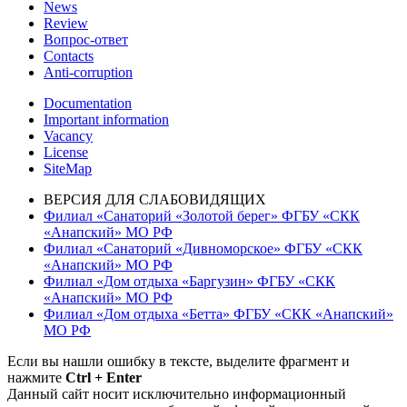
News
Review
Вопрос-ответ
Contacts
Anti-corruption
Documentation
Important information
Vacancy
License
SiteMap
ВЕРСИЯ ДЛЯ СЛАБОВИДЯЩИХ
Филиал «Санаторий «Золотой берег» ФГБУ «СКК
«Анапский» МО РФ
Филиал «Санаторий «Дивноморское» ФГБУ «СКК
«Анапский» МО РФ
Филиал «Дом отдыха «Баргузин» ФГБУ «СКК
«Анапский» МО РФ
Филиал «Дом отдыха «Бетта» ФГБУ «СКК «Анапский»
МО РФ
Если вы нашли ошибку в тексте, выделите фрагмент и
нажмите
Ctrl + Enter
Данный сайт носит исключительно информационный