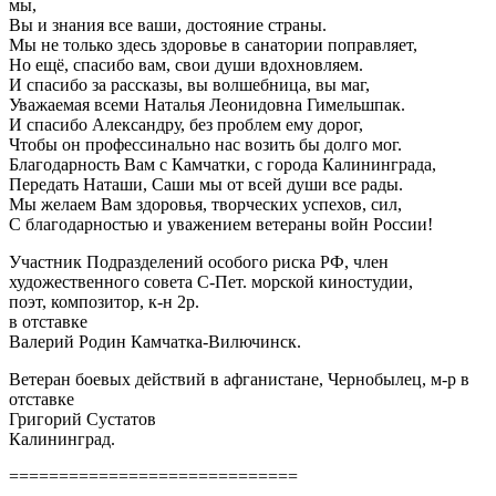
мы,
Вы и знания все ваши, достояние страны.
Мы не только здесь здоровье в санатории поправляет,
Но ещё, спасибо вам, свои души вдохновляем.
И спасибо за рассказы, вы волшебница, вы маг,
Уважаемая всеми Наталья Леонидовна Гимельшпак.
И спасибо Александру, без проблем ему дорог,
Чтобы он профессинально нас возить бы долго мог.
Благодарность Вам с Камчатки, с города Калининграда,
Передать Наташи, Саши мы от всей души все рады.
Мы желаем Вам здоровья, творческих успехов, сил,
С благодарностью и уважением ветераны войн России!
Участник Подразделений особого риска РФ, член
художественного совета С-Пет. морской киностудии,
поэт, композитор, к-н 2р.
в отставке
Валерий Родин Камчатка-Вилючинск.
Ветеран боевых действий в афганистане, Чернобылец, м-р в
отставке
Григорий Сустатов
Калининград.
=============================