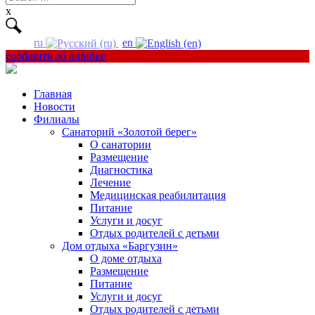
for:
x
ru
en
сообщить об ошибке
Главная
Новости
Филиалы
Санаторий «Золотой берег»
О санатории
Размещение
Диагностика
Лечение
Медицинская реабилитация
Питание
Услуги и досуг
Отдых родителей с детьми
Дом отдыха «Баргузин»
О доме отдыха
Размещение
Питание
Услуги и досуг
Отдых родителей с детьми