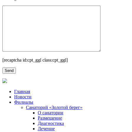
[recaptcha id:cpt_ggl class:cpt_ggl]
Главная
Новости
Филиалы
Санаторий «Золотой берег»
О санатории
Размещение
Диагностика
Лечение