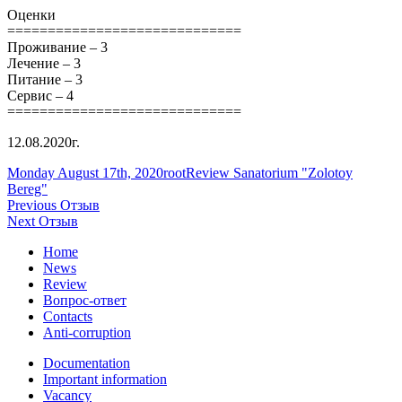
Оценки
=============================
Проживание – 3
Лечение – 3
Питание – 3
Сервис – 4
=============================
12.08.2020г.
Posted
Author
Categories
Monday August 17th, 2020
root
Review Sanatorium "Zolotoy
on
Bereg"
Post
Previous
Previous
Отзыв
Next
post:
Next
Отзыв
navigation
post:
Home
News
Review
Вопрос-ответ
Contacts
Anti-corruption
Documentation
Important information
Vacancy