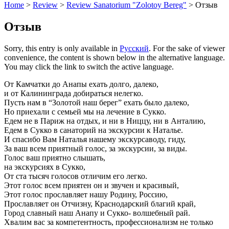
Home
>
Review
>
Review Sanatorium "Zolotoy Bereg"
>
Отзыв
Отзыв
Sorry, this entry is only available in
Русский
. For the sake of viewer
convenience, the content is shown below in the alternative language.
You may click the link to switch the active language.
От Камчатки до Анапы ехать долго, далеко,
и от Калининграда добираться нелегко.
Пусть нам в “Золотой наш берег” ехать было далеко,
Но приехали с семьей мы на лечение в Сукко.
Едем не в Париж на отдых, и ни в Ниццу, ни в Анталию,
Едем в Сукко в санаторий на экскурсии к Наталье.
И спасибо Вам Наталья нашему экскурсаводу, гиду,
За ваш всем приятный голос, за экскурсии, за виды.
Голос ваш приятно слышать,
на экскурсиях в Сукко,
От ста тысяч голосов отличим его легко.
Этот голос всем приятен он и звучен и красивый,
Этот голос прославляет нашу Родину, Россию,
Прославляет он Отчизну, Краснодарский благий край,
Город славный наш Анапу и Сукко- волшебный рай.
Хвалим вас за компетентность, профессионализм не только