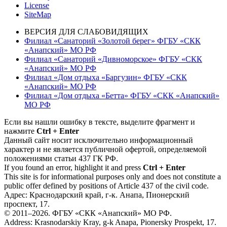
License
SiteMap
ВЕРСИЯ ДЛЯ СЛАБОВИДЯЩИХ
Филиал «Санаторий «Золотой берег» ФГБУ «СКК
«Анапский» МО РФ
Филиал «Санаторий «Дивноморское» ФГБУ «СКК
«Анапский» МО РФ
Филиал «Дом отдыха «Баргузин» ФГБУ «СКК
«Анапский» МО РФ
Филиал «Дом отдыха «Бетта» ФГБУ «СКК «Анапский»
МО РФ
Если вы нашли ошибку в тексте, выделите фрагмент и
нажмите
Ctrl + Enter
Данный сайт носит исключительно информационный
характер и не является публичной офертой, определяемой
положениями статьи 437 ГК РФ.
If you found an error, highlight it and press
Ctrl + Enter
This site is for informational purposes only and does not constitute a
public offer defined by positions of Article 437 of the civil code.
Адрес: Краснодарский край, г-к. Анапа, Пионерский
проспект, 17.
© 2011–2026. ФГБУ «СКК «Анапский» МО РФ.
Address: Krasnodarskiy Kray, g-k Anapa, Pionersky Prospekt, 17.