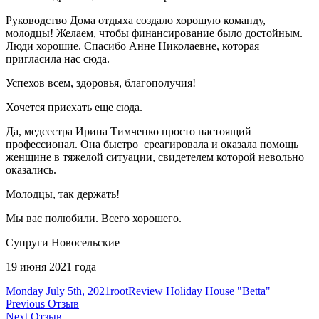
Руководство Дома отдыха создало хорошую команду,
молодцы! Желаем, чтобы финансирование было достойным.
Люди хорошие. Спасибо Анне Николаевне, которая
пригласила нас сюда.
Успехов всем, здоровья, благополучия!
Хочется приехать еще сюда.
Да, медсестра Ирина Тимченко просто настоящий
профессионал. Она быстро среагировала и оказала помощь
женщине в тяжелой ситуации, свидетелем которой невольно
оказались.
Молодцы, так держать!
Мы вас полюбили. Всего хорошего.
Супруги Новосельские
19 июня 2021 года
Posted
Author
Categories
Monday July 5th, 2021
root
Review Holiday House "Betta"
on
Post
Previous
Previous
Отзыв
Next
post:
Next
Отзыв