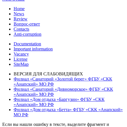
navigation
post:
Home
News
Review
Вопрос-ответ
Contacts
Anti-corruption
Documentation
Important information
Vacancy
License
SiteMap
ВЕРСИЯ ДЛЯ СЛАБОВИДЯЩИХ
Филиал «Санаторий «Золотой берег» ФГБУ «СКК
«Анапский» МО РФ
Филиал «Санаторий «Дивноморское» ФГБУ «СКК
«Анапский» МО РФ
Филиал «Дом отдыха «Баргузин» ФГБУ «СКК
«Анапский» МО РФ
Филиал «Дом отдыха «Бетта» ФГБУ «СКК «Анапский»
МО РФ
Если вы нашли ошибку в тексте, выделите фрагмент и