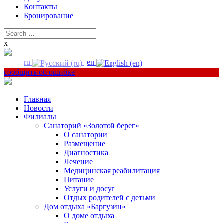
Контакты
Бронирование
Search
for:
x
ru
en
сообщить об ошибке
Главная
Новости
Филиалы
Санаторий «Золотой берег»
О санатории
Размещение
Диагностика
Лечение
Медицинская реабилитация
Питание
Услуги и досуг
Отдых родителей с детьми
Дом отдыха «Баргузин»
О доме отдыха