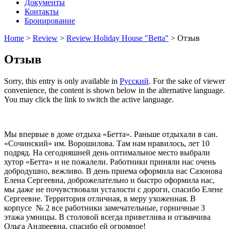
Документы
Контакты
Бронирование
Home
>
Review
>
Review Holiday House "Betta"
>
Отзыв
Отзыв
Sorry, this entry is only available in
Русский
. For the sake of viewer
convenience, the content is shown below in the alternative language.
You may click the link to switch the active language.
Мы впервые в доме отдыха «Бетта». Раньше отдыхали в сан.
«Сочинский» им. Ворошилова. Там нам нравилось, лет 10
подряд. На сегодняшней день оптимальное место выбрали
хутор «Бетта» и не пожалели. Работники приняли нас очень
добродушно, вежливо. В день приема оформила нас Сазонова
Елена Сергеевна, доброжелательно и быстро оформила нас,
мы даже не почувствовали усталости с дороги, спасибо Елене
Сергеевне. Территория отличная, в меру ухоженная. В
корпусе № 2 все работники замечательные, горничные 3
этажа умницы. В столовой всегда приветлива и отзывчива
Ольга Андреевна, спасибо ей огромное!