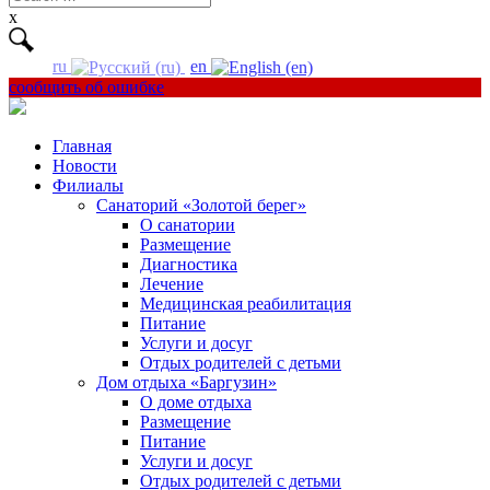
for:
x
ru
en
сообщить об ошибке
Главная
Новости
Филиалы
Санаторий «Золотой берег»
О санатории
Размещение
Диагностика
Лечение
Медицинская реабилитация
Питание
Услуги и досуг
Отдых родителей с детьми
Дом отдыха «Баргузин»
О доме отдыха
Размещение
Питание
Услуги и досуг
Отдых родителей с детьми