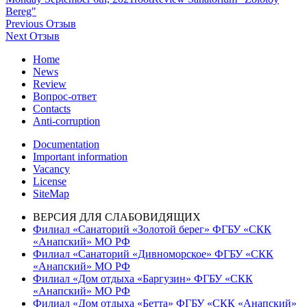
on
Bereg"
Post
Previous
Previous
Отзыв
Next
post:
Next
Отзыв
navigation
post:
Home
News
Review
Вопрос-ответ
Contacts
Anti-corruption
Documentation
Important information
Vacancy
License
SiteMap
ВЕРСИЯ ДЛЯ СЛАБОВИДЯЩИХ
Филиал «Санаторий «Золотой берег» ФГБУ «СКК
«Анапский» МО РФ
Филиал «Санаторий «Дивноморское» ФГБУ «СКК
«Анапский» МО РФ
Филиал «Дом отдыха «Баргузин» ФГБУ «СКК
«Анапский» МО РФ
Филиал «Дом отдыха «Бетта» ФГБУ «СКК «Анапский»