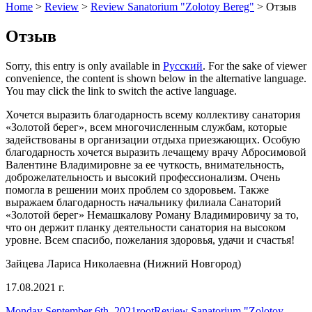
Home
>
Review
>
Review Sanatorium "Zolotoy Bereg"
>
Отзыв
Отзыв
Sorry, this entry is only available in
Русский
. For the sake of viewer
convenience, the content is shown below in the alternative language.
You may click the link to switch the active language.
Хочется выразить благодарность всему коллективу санатория
«Золотой берег», всем многочисленным службам, которые
задействованы в организации отдыха приезжающих. Особую
благодарность хочется выразить лечащему врачу Абросимовой
Валентине Владимировне за ее чуткость, внимательность,
доброжелательность и высокий профессионализм. Очень
помогла в решении моих проблем со здоровьем. Также
выражаем благодарность начальнику филиала Санаторий
«Золотой берег» Немашкалову Роману Владимировичу за то,
что он держит планку деятельности санатория на высоком
уровне. Всем спасибо, пожелания здоровья, удачи и счастья!
Зайцева Лариса Николаевна (Нижний Новгород)
17.08.2021 г.
Posted
Author
Categories
Monday September 6th, 2021
root
Review Sanatorium "Zolotoy