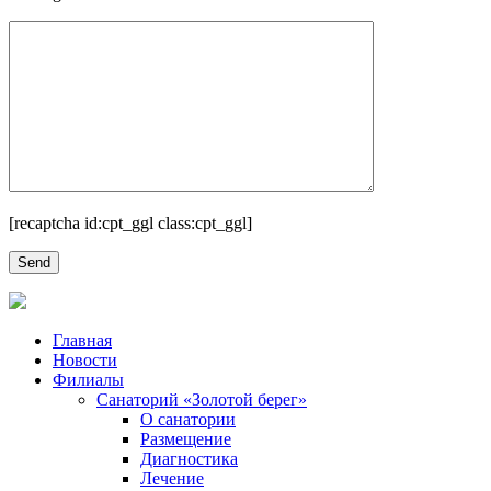
[recaptcha id:cpt_ggl class:cpt_ggl]
Главная
Новости
Филиалы
Санаторий «Золотой берег»
О санатории
Размещение
Диагностика
Лечение