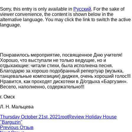
Sorry, this entry is only available in
Русский
. For the sake of
viewer convenience, the content is shown below in the
alternative language. You may click the link to switch the active
language.
Понравилось мероприятие, посвященное Дню учителя!
Хорошо, что выступали не только ведущие, но и
отдыхающие: читали стихи, была исполнена песня.
Благодарю за хорошо подобранный репертуар (музыка,
танцевальные композиции) диджея, очень хороший голос!!!
Нравится, как проходят дискотеки в Д/отдыха «Баргузин».
Весело, наполненно, содержательно!!!
г. Омск
Л. Н. Мальцева
Posted
Author
Categories
Thursday October 21st, 2021
root
Review Holiday House
on
"Barguzin"
Post
Previous
Previous
Отзыв