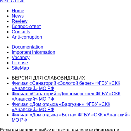
Next
post:
Next
Отзыв
navigation
post:
Home
News
Review
Вопрос-ответ
Contacts
Anti-corruption
Documentation
Important information
Vacancy
License
SiteMap
ВЕРСИЯ ДЛЯ СЛАБОВИДЯЩИХ
Филиал «Санаторий «Золотой берег» ФГБУ «СКК
«Анапский» МО РФ
Филиал «Санаторий «Дивноморское» ФГБУ «СКК
«Анапский» МО РФ
Филиал «Дом отдыха «Баргузин» ФГБУ «СКК
«Анапский» МО РФ
Филиал «Дом отдыха «Бетта» ФГБУ «СКК «Анапский»
МО РФ
Если вы нашли ошибку в тексте, выделите фрагмент и