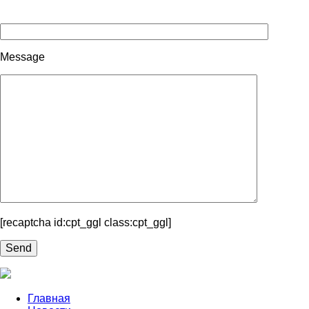
Message
[recaptcha id:cpt_ggl class:cpt_ggl]
Главная