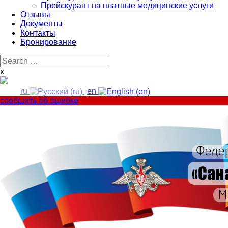
Прейскурант на платные медицинские услуги
Отзывы
Документы
Контакты
Бронирование
Search
for:
x
ru
en
сообщить об ошибке