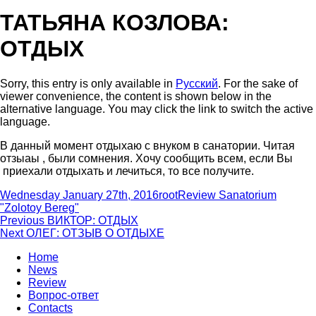
ТАТЬЯНА КОЗЛОВА:
ОТДЫХ
Sorry, this entry is only available in
Русский
. For the sake of
viewer convenience, the content is shown below in the
alternative language. You may click the link to switch the active
language.
В данный момент отдыхаю с внуком в санатории. Читая
отзыаы , были сомнения. Хочу сообщить всем, если Вы
приехали отдыхать и лечиться, то все получите.
Posted
Author
Categories
Wednesday January 27th, 2016
root
Review Sanatorium
on
"Zolotoy Bereg"
Post
Previous
Previous
ВИКТОР: ОТДЫХ
Next
post:
Next
ОЛЕГ: ОТЗЫВ О ОТДЫХЕ
navigation
post:
Home
News
Review
Вопрос-ответ
Contacts