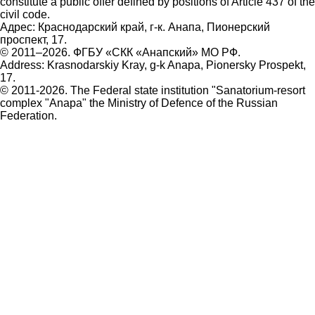
constitute a public offer defined by positions of Article 437 of the
civil code.
Адрес: Краснодарский край, г-к. Анапа, Пионерский
проспект, 17.
© 2011–2026. ФГБУ «СКК «Анапский» МО РФ.
Address: Krasnodarskiy Kray, g-k Anapa, Pionersky Prospekt,
17.
© 2011-2026. The Federal state institution "Sanatorium-resort
complex "Anapa" the Ministry of Defence of the Russian
Federation.