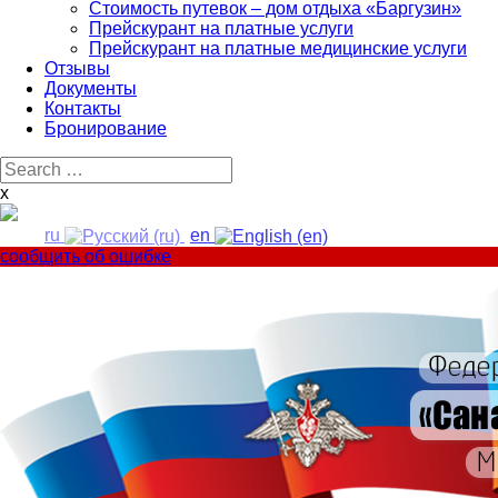
Стоимость путевок – дом отдыха «Баргузин»
Прейскурант на платные услуги
Прейскурант на платные медицинские услуги
Отзывы
Документы
Контакты
Бронирование
Search
for:
x
ru
en
сообщить об ошибке