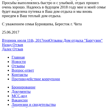
Просьбы выполнялись быстро и с улыбкой, отдых прошел
очень хорошо. Надеюсь в будущем 2018 году мне и моей семье
будет выделена путевка в Ваш дом отдыха и мы вновь
приедем в Ваш теплый дом отдыха.
С уважением семья Бурняшева, Бересток г. Чита
25.06.2017
Опубликовано
Автор
Рубрики
Вторник июля 11th, 2017
root
Отзывы Дом отдыха "Баргузин"
Навигация
Предыдущая
Назад
Отзыв
запись:
Следующая
Далее
Отзыв
по
запись:
Главная
записям
Новости
Отзывы
Вопрос-ответ
Контакты
Противодействие коррупции
Бронирование
Документы
МСС-код
Вакансии
Лицензии и свидетельства