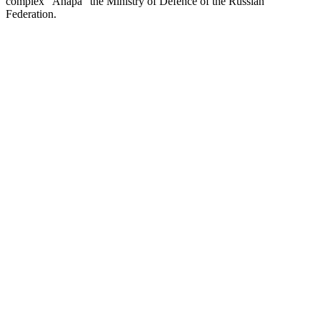
complex "Anapa" the Ministry of Defence of the Russian
Federation.