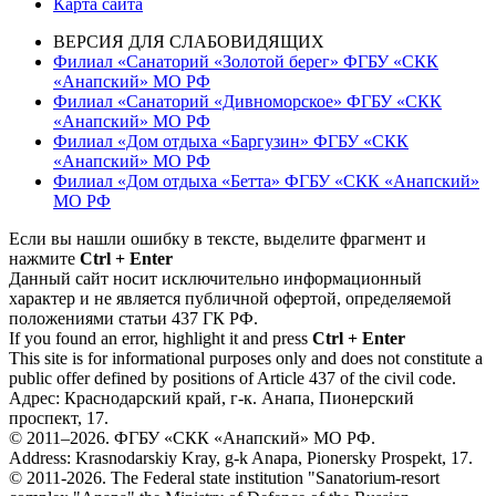
Карта сайта
ВЕРСИЯ ДЛЯ СЛАБОВИДЯЩИХ
Филиал «Санаторий «Золотой берег» ФГБУ «СКК
«Анапский» МО РФ
Филиал «Санаторий «Дивноморское» ФГБУ «СКК
«Анапский» МО РФ
Филиал «Дом отдыха «Баргузин» ФГБУ «СКК
«Анапский» МО РФ
Филиал «Дом отдыха «Бетта» ФГБУ «СКК «Анапский»
МО РФ
Если вы нашли ошибку в тексте, выделите фрагмент и
нажмите
Ctrl + Enter
Данный сайт носит исключительно информационный
характер и не является публичной офертой, определяемой
положениями статьи 437 ГК РФ.
If you found an error, highlight it and press
Ctrl + Enter
This site is for informational purposes only and does not constitute a
public offer defined by positions of Article 437 of the civil code.
Адрес: Краснодарский край, г-к. Анапа, Пионерский
проспект, 17.
© 2011–2026. ФГБУ «СКК «Анапский» МО РФ.
Address: Krasnodarskiy Kray, g-k Anapa, Pionersky Prospekt, 17.
© 2011-2026. The Federal state institution "Sanatorium-resort