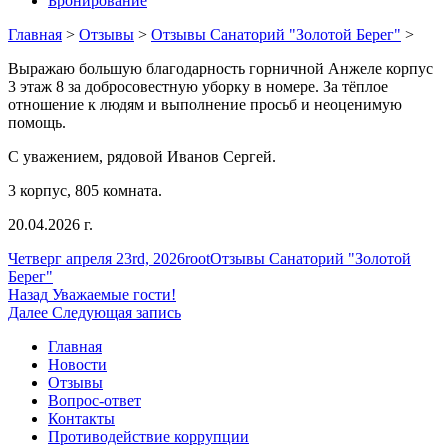
Бронирование
Главная
>
Отзывы
>
Отзывы Санаторий "Золотой Берег"
>
Выражаю большую благодарность горничной Анжеле корпус
3 этаж 8 за добросовестную уборку в номере. За тёплое
отношение к людям и выполнение просьб и неоценимую
помощь.
С уважением, рядовой Иванов Сергей.
3 корпус, 805 комната.
20.04.2026 г.
Опубликовано
Автор
Рубрики
Четверг апреля 23rd, 2026
root
Отзывы Санаторий "Золотой
Берег"
Навигация
Предыдущая
Назад
Уважаемые гости!
запись:
Следующая
Далее
Следующая запись
по
запись:
Главная
записям
Новости
Отзывы
Вопрос-ответ
Контакты
Противодействие коррупции