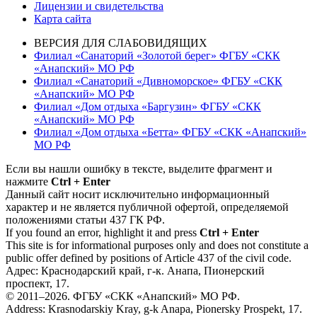
Лицензии и свидетельства
Карта сайта
ВЕРСИЯ ДЛЯ СЛАБОВИДЯЩИХ
Филиал «Санаторий «Золотой берег» ФГБУ «СКК
«Анапский» МО РФ
Филиал «Санаторий «Дивноморское» ФГБУ «СКК
«Анапский» МО РФ
Филиал «Дом отдыха «Баргузин» ФГБУ «СКК
«Анапский» МО РФ
Филиал «Дом отдыха «Бетта» ФГБУ «СКК «Анапский»
МО РФ
Если вы нашли ошибку в тексте, выделите фрагмент и
нажмите
Ctrl + Enter
Данный сайт носит исключительно информационный
характер и не является публичной офертой, определяемой
положениями статьи 437 ГК РФ.
If you found an error, highlight it and press
Ctrl + Enter
This site is for informational purposes only and does not constitute a
public offer defined by positions of Article 437 of the civil code.
Адрес: Краснодарский край, г-к. Анапа, Пионерский
проспект, 17.
© 2011–2026. ФГБУ «СКК «Анапский» МО РФ.
Address: Krasnodarskiy Kray, g-k Anapa, Pionersky Prospekt, 17.