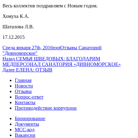
Весь коллектив поздравляем с Новым годом.
Хомуха К.А.
Шаталова Л.В.
17.12.2015
Опубликовано
Автор
Рубрики
Среда января 27th, 2016
root
Отзывы Санаторий
"Дивноморское"
Навигация
Предыдущая
Назад
СЕМЬЯ ШВЕДОВЫХ: БЛАГОДАРИМ
запись:
МЕДПЕРСОНАЛ САНАТОРИЯ «ДИВНОМОРСКОЕ»
по
Следующая
Далее
ЕЛЕНА: ОТЗЫВ
записям
запись:
Главная
Новости
Отзывы
Вопрос-ответ
Контакты
Противодействие коррупции
Бронирование
Документы
МСС-код
Вакансии