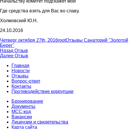
Начальству комитет подскажет мой
Где средства взять для Вас во славу.
Холмовский Ю.Н.
24.10.2016
Опубликовано
Автор
Рубрики
Четверг октября 27th, 2016
root
Отзывы Санаторий "Золотой
Берег"
Навигация
Предыдущая
Назад
Отзыв
запись:
Следующая
Далее
Отзыв
по
запись:
Главная
записям
Новости
Отзывы
Вопрос-ответ
Контакты
Противодействие коррупции
Бронирование
Документы
МСС-код
Вакансии
Лицензии и свидетельства
Карта сайта