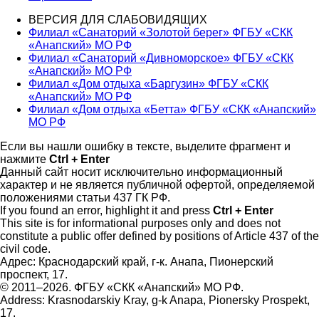
ВЕРСИЯ ДЛЯ СЛАБОВИДЯЩИХ
Филиал «Санаторий «Золотой берег» ФГБУ «СКК
«Анапский» МО РФ
Филиал «Санаторий «Дивноморское» ФГБУ «СКК
«Анапский» МО РФ
Филиал «Дом отдыха «Баргузин» ФГБУ «СКК
«Анапский» МО РФ
Филиал «Дом отдыха «Бетта» ФГБУ «СКК «Анапский»
МО РФ
Если вы нашли ошибку в тексте, выделите фрагмент и
нажмите
Ctrl + Enter
Данный сайт носит исключительно информационный
характер и не является публичной офертой, определяемой
положениями статьи 437 ГК РФ.
If you found an error, highlight it and press
Ctrl + Enter
This site is for informational purposes only and does not
constitute a public offer defined by positions of Article 437 of the
civil code.
Адрес: Краснодарский край, г-к. Анапа, Пионерский
проспект, 17.
© 2011–2026. ФГБУ «СКК «Анапский» МО РФ.
Address: Krasnodarskiy Kray, g-k Anapa, Pionersky Prospekt,
17.