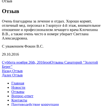
Отзыв
Отзыв
Очень благодарны за лечение и отдых. Хорошо кормят,
отличный мед. персонал в 3 корпусе 4-й этаж, внимательное
отношение и профессионализм лечащего врача Клочихина
В.В., а также очень чисто в номере убирает Светлана
Александровна.
С уважением Фокин В.С.
29.10.2016
Опубликовано
Автор
Рубрики
Суббота ноября 26th, 2016
root
Отзывы Санаторий "Золотой
Берег"
Навигация
Предыдущая
Назад
Отзыв
запись:
Следующая
Далее
Отзыв
по
запись:
Главная
записям
Новости
Отзывы
Вопрос-ответ
Контакты
Противодействие коррупции