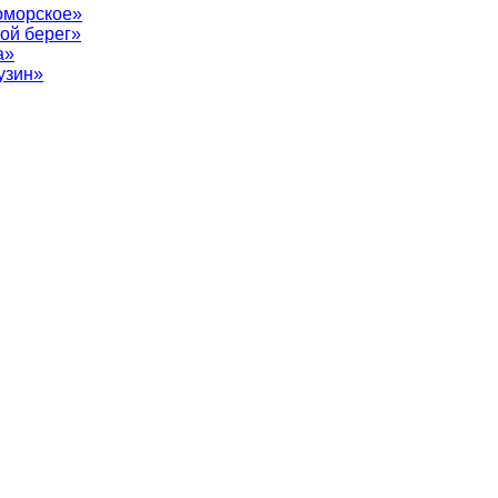
оморское»
ой берег»
а»
узин»