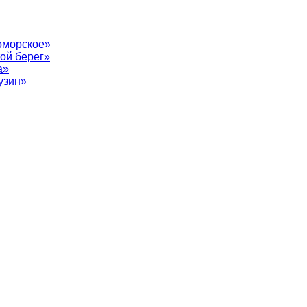
оморское»
ой берег»
а»
узин»