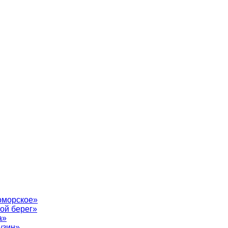
оморское»
ой берег»
а»
узин»