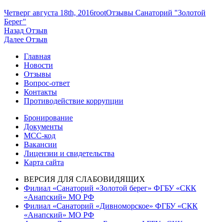
Опубликовано
Автор
Рубрики
Четверг августа 18th, 2016
root
Отзывы Санаторий "Золотой
Берег"
Навигация
Предыдущая
Назад
Отзыв
запись:
Следующая
Далее
Отзыв
по
запись:
Главная
записям
Новости
Отзывы
Вопрос-ответ
Контакты
Противодействие коррупции
Бронирование
Документы
МСС-код
Вакансии
Лицензии и свидетельства
Карта сайта
ВЕРСИЯ ДЛЯ СЛАБОВИДЯЩИХ
Филиал «Санаторий «Золотой берег» ФГБУ «СКК
«Анапский» МО РФ
Филиал «Санаторий «Дивноморское» ФГБУ «СКК
«Анапский» МО РФ