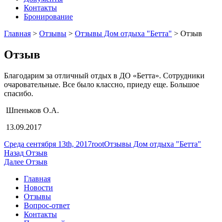
Контакты
Бронирование
Главная
>
Отзывы
>
Отзывы Дом отдыха "Бетта"
>
Отзыв
Отзыв
Благодарим за отличный отдых в ДО «Бетта». Сотрудники
очаровательные. Все было классно, приеду еще. Большое
спасибо.
Шпеньков О.А.
13.09.2017
Опубликовано
Автор
Рубрики
Среда сентября 13th, 2017
root
Отзывы Дом отдыха "Бетта"
Навигация
Предыдущая
Назад
Отзыв
запись:
Следующая
Далее
Отзыв
по
запись:
Главная
записям
Новости
Отзывы
Вопрос-ответ
Контакты