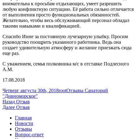
внимательна к просьбам отдыхающих, умеет разрешить
любую конфликтную ситуацию. Её работа сильно отличается
от выполнения просто функциональных обязанностей.
Желательно, чтобы весь обслуживающий персонал обладал
такими навыками и квалификацией.
Спасибо Инне за постоянную лучезарную улыбку. Просим
руководство поощрить указанного работника. Ведь она
создает удивительную атмосферу и желание приезжать сюда
еще раз.
С уважением, семья полковника м/с в отставке Подлесного
А.М.
17.08.2018
Опубликовано
Автор
Рубрики
Четверг августа 30th, 2018
root
Отзывы Санаторий
"Дивноморское"
Навигация
Предыдущая
Назад
Отзыв
запись:
Следующая
Далее
Отзыв
по
запись:
Главная
записям
Новости
Отзывы
Вопрос-ответ