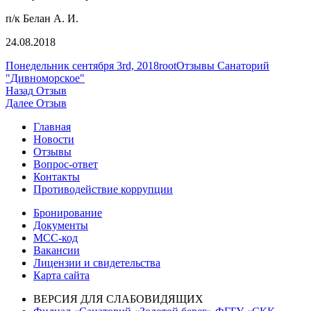
п/к Белан А. И.
24.08.2018
Опубликовано
Автор
Рубрики
Понедельник сентября 3rd, 2018
root
Отзывы Санаторий
"Дивноморское"
Навигация
Предыдущая
Назад
Отзыв
запись:
Следующая
Далее
Отзыв
по
запись:
Главная
записям
Новости
Отзывы
Вопрос-ответ
Контакты
Противодействие коррупции
Бронирование
Документы
МСС-код
Вакансии
Лицензии и свидетельства
Карта сайта
ВЕРСИЯ ДЛЯ СЛАБОВИДЯЩИХ