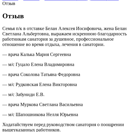
Отзыв
Отзыв
Семья п/к в отставке Белан Алексея Иосифовича, жена Белан
Светлана Альбертовна, выражаем искреннюю благодарность
работникам санатория за душевное, профессиональное
отношение во время отдыха, лечения в санатории.
— врача Калька Мария Сергеевна
— м/с Гуцало Елена Владимировна
— врача Соколова Татьяна Федоровна
— м/с Рудковская Елена Викторовна
— м/с Забуниди Е.В.
— врача Муркова Светлана Васильевна
— м/с Шапошникова Нелля Юрьевна
Ходатайствуем перед руководством санатория о поощрении
вышеуказанных работников.