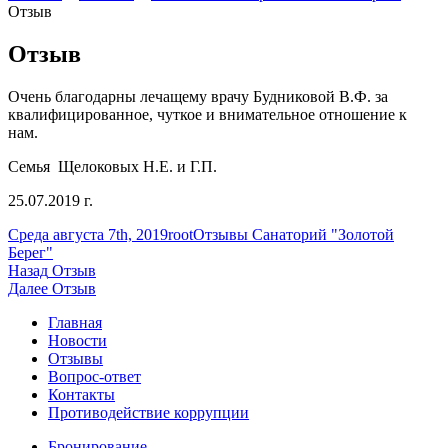
Отзыв
Отзыв
Очень благодарны лечащему врачу Будниковой В.Ф. за
квалифицированное, чуткое и внимательное отношение к
нам.
Семья Щелоковых Н.Е. и Г.П.
25.07.2019 г.
Опубликовано
Автор
Рубрики
Среда августа 7th, 2019
root
Отзывы Санаторий "Золотой
Берег"
Навигация
Предыдущая
Назад
Отзыв
запись:
Следующая
Далее
Отзыв
по
запись:
Главная
записям
Новости
Отзывы
Вопрос-ответ
Контакты
Противодействие коррупции
Бронирование