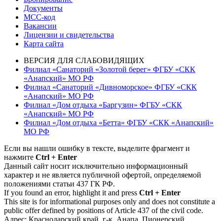
Документы
МСС-код
Вакансии
Лицензии и свидетельства
Карта сайта
ВЕРСИЯ ДЛЯ СЛАБОВИДЯЩИХ
Филиал «Санаторий «Золотой берег» ФГБУ «СКК
«Анапский» МО РФ
Филиал «Санаторий «Дивноморское» ФГБУ «СКК
«Анапский» МО РФ
Филиал «Дом отдыха «Баргузин» ФГБУ «СКК
«Анапский» МО РФ
Филиал «Дом отдыха «Бетта» ФГБУ «СКК «Анапский»
МО РФ
Если вы нашли ошибку в тексте, выделите фрагмент и
нажмите
Ctrl + Enter
Данный сайт носит исключительно информационный
характер и не является публичной офертой, определяемой
положениями статьи 437 ГК РФ.
If you found an error, highlight it and press
Ctrl + Enter
This site is for informational purposes only and does not constitute a
public offer defined by positions of Article 437 of the civil code.
Адрес: Краснодарский край, г-к. Анапа, Пионерский