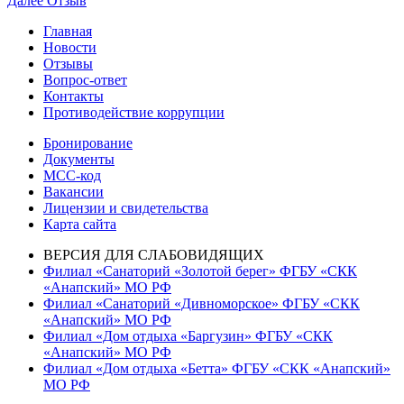
Далее
Отзыв
по
запись:
Главная
записям
Новости
Отзывы
Вопрос-ответ
Контакты
Противодействие коррупции
Бронирование
Документы
МСС-код
Вакансии
Лицензии и свидетельства
Карта сайта
ВЕРСИЯ ДЛЯ СЛАБОВИДЯЩИХ
Филиал «Санаторий «Золотой берег» ФГБУ «СКК
«Анапский» МО РФ
Филиал «Санаторий «Дивноморское» ФГБУ «СКК
«Анапский» МО РФ
Филиал «Дом отдыха «Баргузин» ФГБУ «СКК
«Анапский» МО РФ
Филиал «Дом отдыха «Бетта» ФГБУ «СКК «Анапский»
МО РФ