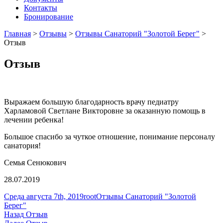
Контакты
Бронирование
Главная
>
Отзывы
>
Отзывы Санаторий "Золотой Берег"
>
Отзыв
Отзыв
Выражаем большую благодарность врачу педиатру
Харламовой Светлане Викторовне за оказанную помощь в
лечении ребенка!
Большое спасибо за чуткое отношение, понимание персоналу
санатория!
Семья Сенюкович
28.07.2019
Опубликовано
Автор
Рубрики
Среда августа 7th, 2019
root
Отзывы Санаторий "Золотой
Берег"
Навигация
Предыдущая
Назад
Отзыв
запись:
Следующая