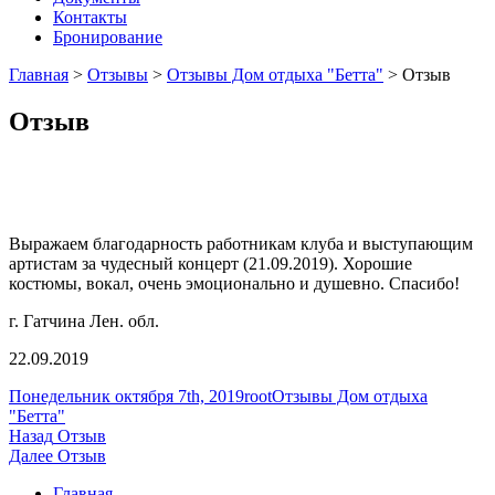
Контакты
Бронирование
Главная
>
Отзывы
>
Отзывы Дом отдыха "Бетта"
>
Отзыв
Отзыв
Выражаем благодарность работникам клуба и выступающим
артистам за чудесный концерт (21.09.2019). Хорошие
костюмы, вокал, очень эмоционально и душевно. Спасибо!
г. Гатчина Лен. обл.
22.09.2019
Опубликовано
Автор
Рубрики
Понедельник октября 7th, 2019
root
Отзывы Дом отдыха
"Бетта"
Навигация
Предыдущая
Назад
Отзыв
запись:
Следующая
Далее
Отзыв
по
запись:
Главная