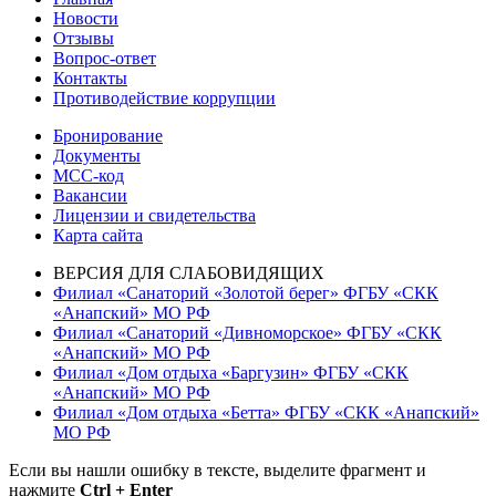
записям
Новости
Отзывы
Вопрос-ответ
Контакты
Противодействие коррупции
Бронирование
Документы
МСС-код
Вакансии
Лицензии и свидетельства
Карта сайта
ВЕРСИЯ ДЛЯ СЛАБОВИДЯЩИХ
Филиал «Санаторий «Золотой берег» ФГБУ «СКК
«Анапский» МО РФ
Филиал «Санаторий «Дивноморское» ФГБУ «СКК
«Анапский» МО РФ
Филиал «Дом отдыха «Баргузин» ФГБУ «СКК
«Анапский» МО РФ
Филиал «Дом отдыха «Бетта» ФГБУ «СКК «Анапский»
МО РФ
Если вы нашли ошибку в тексте, выделите фрагмент и
нажмите
Ctrl + Enter