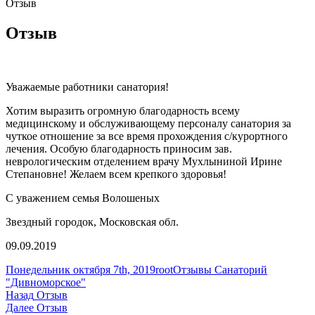
Отзыв
Отзыв
Уважаемые работники санатория!
Хотим выразить огромную благодарность всему
медицинскому и обслуживающему персоналу санатория за
чуткое отношение за все время прохождения с/курортного
лечения. Особую благодарность приносим зав.
неврологическим отделением врачу Мухлыниной Ирине
Степановне! Желаем всем крепкого здоровья!
С уважением семья Волошеных
Звездный городок, Московская обл.
09.09.2019
Опубликовано
Автор
Рубрики
Понедельник октября 7th, 2019
root
Отзывы Санаторий
"Дивноморское"
Навигация
Предыдущая
Назад
Отзыв
запись:
Следующая
Далее
Отзыв