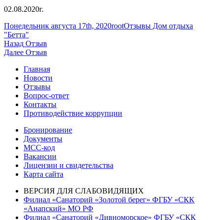
02.08.2020г.
Опубликовано
Автор
Рубрики
Понедельник августа 17th, 2020
root
Отзывы Дом отдыха
"Бетта"
Навигация
Предыдущая
Назад
Отзыв
запись:
Следующая
Далее
Отзыв
по
запись:
Главная
записям
Новости
Отзывы
Вопрос-ответ
Контакты
Противодействие коррупции
Бронирование
Документы
МСС-код
Вакансии
Лицензии и свидетельства
Карта сайта
ВЕРСИЯ ДЛЯ СЛАБОВИДЯЩИХ
Филиал «Санаторий «Золотой берег» ФГБУ «СКК
«Анапский» МО РФ
Филиал «Санаторий «Дивноморское» ФГБУ «СКК