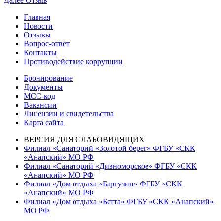
Далее
Отзыв
по
запись:
Главная
записям
Новости
Отзывы
Вопрос-ответ
Контакты
Противодействие коррупции
Бронирование
Документы
МСС-код
Вакансии
Лицензии и свидетельства
Карта сайта
ВЕРСИЯ ДЛЯ СЛАБОВИДЯЩИХ
Филиал «Санаторий «Золотой берег» ФГБУ «СКК
«Анапский» МО РФ
Филиал «Санаторий «Дивноморское» ФГБУ «СКК
«Анапский» МО РФ
Филиал «Дом отдыха «Баргузин» ФГБУ «СКК
«Анапский» МО РФ
Филиал «Дом отдыха «Бетта» ФГБУ «СКК «Анапский»
МО РФ