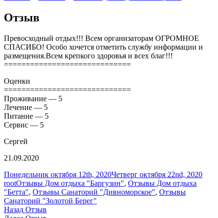
Отзыв
Превосходный отдых!!! Всем организаторам ОГРОМНОЕ
СПАСИБО! Особо хочется отметить службу информации и
размещения.Всем крепкого здоровья и всех благ!!!
=============================
Оценки
=============================
Проживание — 5
Лечение — 5
Питание — 5
Сервис — 5
Сергей
21.09.2020
Опубликовано
Авт
Понедельник октября 12th, 2020
Четверг октября 22nd, 2020
Рубрики
root
Отзывы Дом отдыха "Баргузин"
,
Отзывы Дом отдыха
"Бетта"
,
Отзывы Санаторий "Дивноморское"
,
Отзывы
Санаторий "Золотой Берег"
Навигация
Предыдущая
Назад
Отзыв
запись:
Следующая