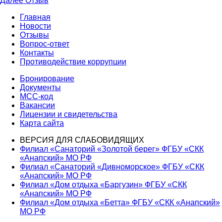
Далее
Отзыв
по
запись:
Главная
записям
Новости
Отзывы
Вопрос-ответ
Контакты
Противодействие коррупции
Бронирование
Документы
МСС-код
Вакансии
Лицензии и свидетельства
Карта сайта
ВЕРСИЯ ДЛЯ СЛАБОВИДЯЩИХ
Филиал «Санаторий «Золотой берег» ФГБУ «СКК
«Анапский» МО РФ
Филиал «Санаторий «Дивноморское» ФГБУ «СКК
«Анапский» МО РФ
Филиал «Дом отдыха «Баргузин» ФГБУ «СКК
«Анапский» МО РФ
Филиал «Дом отдыха «Бетта» ФГБУ «СКК «Анапский»
МО РФ