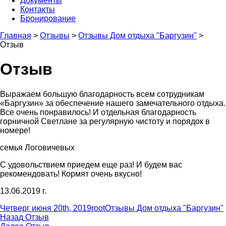
Документы
Контакты
Бронирование
Главная
>
Отзывы
>
Отзывы Дом отдыха "Баргузин"
>
Отзыв
Отзыв
Выражаем большую благодарность всем сотрудникам
«Баргузин» за обеспечение нашего замечательного отдыха.
Все очень понравилось! И отдельная благодарность
горничной Светлане за регулярную чистоту и порядок в
номере!
семья Логовичевых
С удовольствием приедем еще раз! И будем вас
рекомендовать! Кормят очень вкусно!
13.06.2019 г.
Опубликовано
Автор
Рубрики
Четверг июня 20th, 2019
root
Отзывы Дом отдыха "Баргузин"
Навигация
Предыдущая
Назад
Отзыв
запись:
Следующая