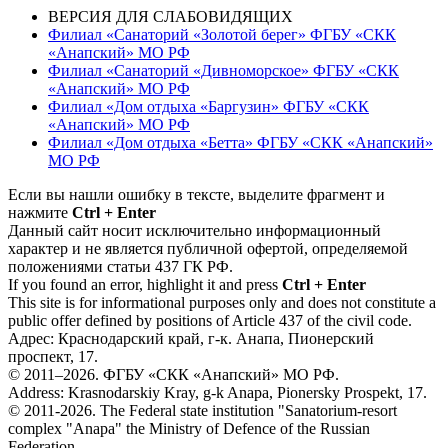
ВЕРСИЯ ДЛЯ СЛАБОВИДЯЩИХ
Филиал «Санаторий «Золотой берег» ФГБУ «СКК
«Анапский» МО РФ
Филиал «Санаторий «Дивноморское» ФГБУ «СКК
«Анапский» МО РФ
Филиал «Дом отдыха «Баргузин» ФГБУ «СКК
«Анапский» МО РФ
Филиал «Дом отдыха «Бетта» ФГБУ «СКК «Анапский»
МО РФ
Если вы нашли ошибку в тексте, выделите фрагмент и
нажмите
Ctrl + Enter
Данный сайт носит исключительно информационный
характер и не является публичной офертой, определяемой
положениями статьи 437 ГК РФ.
If you found an error, highlight it and press
Ctrl + Enter
This site is for informational purposes only and does not constitute a
public offer defined by positions of Article 437 of the civil code.
Адрес: Краснодарский край, г-к. Анапа, Пионерский
проспект, 17.
© 2011–2026. ФГБУ «СКК «Анапский» МО РФ.
Address: Krasnodarskiy Kray, g-k Anapa, Pionersky Prospekt, 17.
© 2011-2026. The Federal state institution "Sanatorium-resort
complex "Anapa" the Ministry of Defence of the Russian
Federation.