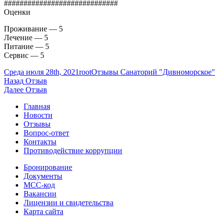
#############################
Оценки
Проживание — 5
Лечение — 5
Питание — 5
Сервис — 5
Опубликовано
Автор
Рубрики
Среда июля 28th, 2021
root
Отзывы Санаторий "Дивноморское"
Навигация
Предыдущая
Назад
Отзыв
запись:
Следующая
Далее
Отзыв
по
запись:
Главная
записям
Новости
Отзывы
Вопрос-ответ
Контакты
Противодействие коррупции
Бронирование
Документы
МСС-код
Вакансии
Лицензии и свидетельства
Карта сайта