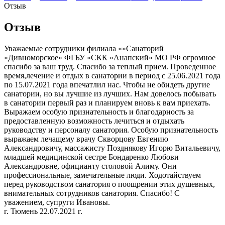
Отзыв
Отзыв
Уважаемые сотрудники филиала «»Санаторий
«Дивноморское» ФГБУ «СКК «Анапский» МО РФ огромное
спасибо за ваш труд. Спасибо за теплый прием. Проведенное
время,лечение и отдых в санатории в период с 25.06.2021 года
по 15.07.2021 года впечатлил нас. Чтобы не обидеть другие
санатории, но вы лучшие из лучших. Нам довелось побывать
в санатории первый раз и планируем вновь к вам приехать.
Выражаем особую признательность и благодарность за
предоставленную возможность лечиться и отдыхать
руководству и персоналу санатория. Особую признательность
выражаем лечащему врачу Скворцову Евгению
Александровичу, массажисту Позднякову Игорю Витальевичу,
младшей медицинской сестре Бондаренко Любови
Александровне, официанту столовой Алиму. Они
профессиональные, замечательные люди. Ходотайствуем
перед руководством санатория о поощрении этих душевных,
внимательных сотрудников санатория. Спасибо! С
уважением, супруги Ивановы.
г. Тюмень 22.07.2021 г.