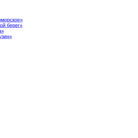
оморское»
ой берег»
а»
узин»