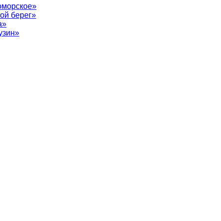
оморское»
ой берег»
а»
узин»