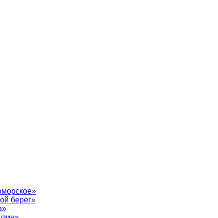
оморское»
ой берег»
а»
узин»