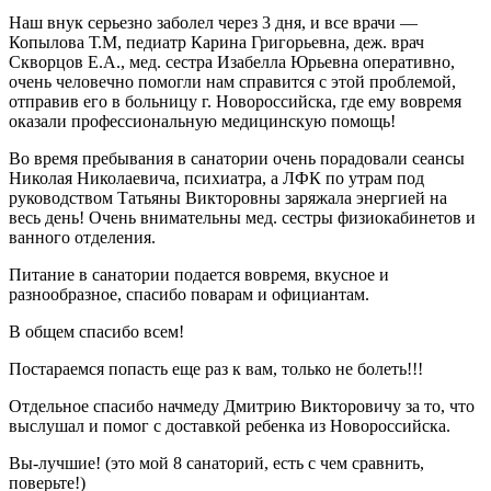
Наш внук серьезно заболел через 3 дня, и все врачи —
Копылова Т.М, педиатр Карина Григорьевна, деж. врач
Скворцов Е.А., мед. сестра Изабелла Юрьевна оперативно,
очень человечно помогли нам справится с этой проблемой,
отправив его в больницу г. Новороссийска, где ему вовремя
оказали профессиональную медицинскую помощь!
Во время пребывания в санатории очень порадовали сеансы
Николая Николаевича, психиатра, а ЛФК по утрам под
руководством Татьяны Викторовны заряжала энергией на
весь день! Очень внимательны мед. сестры физиокабинетов и
ванного отделения.
Питание в санатории подается вовремя, вкусное и
разнообразное, спасибо поварам и официантам.
В общем спасибо всем!
Постараемся попасть еще раз к вам, только не болеть!!!
Отдельное спасибо начмеду Дмитрию Викторовичу за то, что
выслушал и помог с доставкой ребенка из Новороссийска.
Вы-лучшие! (это мой 8 санаторий, есть с чем сравнить,
поверьте!)