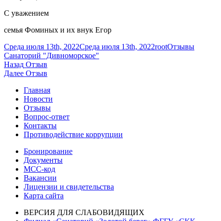
С уважением
семья Фоминых и их внук Егор
Опубликовано
Автор
Рубрики
Среда июля 13th, 2022
Среда июля 13th, 2022
root
Отзывы
Санаторий "Дивноморское"
Навигация
Предыдущая
Назад
Отзыв
запись:
Следующая
Далее
Отзыв
по
запись:
Главная
записям
Новости
Отзывы
Вопрос-ответ
Контакты
Противодействие коррупции
Бронирование
Документы
МСС-код
Вакансии
Лицензии и свидетельства
Карта сайта
ВЕРСИЯ ДЛЯ СЛАБОВИДЯЩИХ