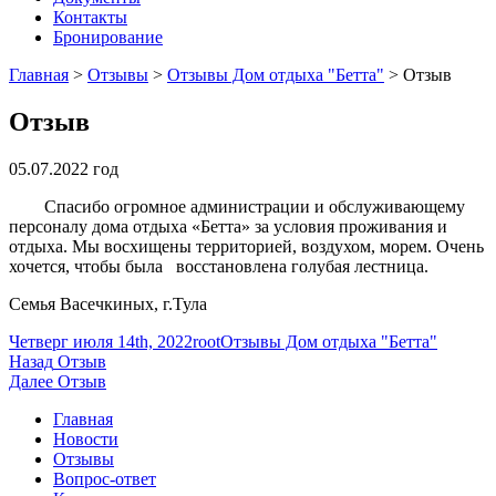
Контакты
Бронирование
Главная
>
Отзывы
>
Отзывы Дом отдыха "Бетта"
>
Отзыв
Отзыв
05.07.2022 год
Спасибо огромное администрации и обслуживающему
персоналу дома отдыха «Бетта» за условия проживания и
отдыха. Мы восхищены территорией, воздухом, морем. Очень
хочется, чтобы была восстановлена голубая лестница.
Семья Васечкиных, г.Тула
Опубликовано
Автор
Рубрики
Четверг июля 14th, 2022
root
Отзывы Дом отдыха "Бетта"
Навигация
Предыдущая
Назад
Отзыв
запись:
Следующая
Далее
Отзыв
по
запись:
Главная
записям
Новости
Отзывы
Вопрос-ответ